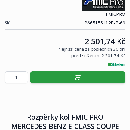
FMICPRO
SKU
P665155112B-B-69
Cena:
2 501,74 Kč
Nejnižší cena za posledních 30 dní
před snížením:
2 501,74 Kč
Skladem
Množství
Rozpěrky kol FMIC.PRO
MERCEDES-BENZ E-CLASS COUPE