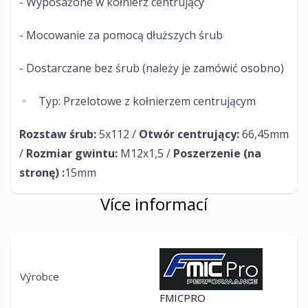
- Wyposażone w kołnierz centrujący
- Mocowanie za pomocą dłuższych śrub
- Dostarczane bez śrub (należy je zamówić osobno)
Typ: Przelotowe z kołnierzem centrującym
Rozstaw śrub:
5x112 /
Otwór centrujący:
66,45mm
/
Rozmiar gwintu:
M12x1,5 /
Poszerzenie (na
stronę) :
15mm​
Více informací
Výrobce
FMICPRO