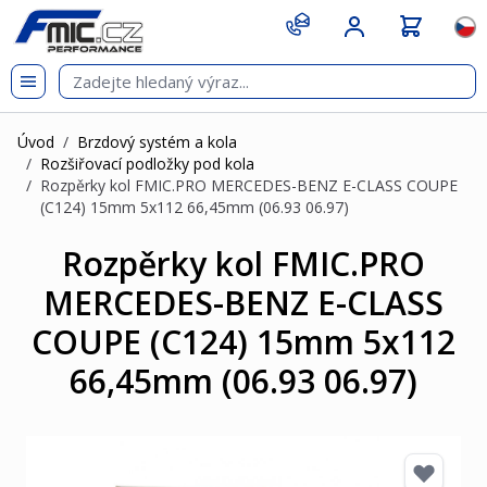
Přejít na obsah
git s
Jazy
Úvod
/
Brzdový systém a kola
/
Rozšiřovací podložky pod kola
/
Rozpěrky kol FMIC.PRO MERCEDES-BENZ E-CLASS COUPE
(C124) 15mm 5x112 66,45mm (06.93 06.97)
Rozpěrky kol FMIC.PRO
MERCEDES-BENZ E-CLASS
COUPE (C124) 15mm 5x112
66,45mm (06.93 06.97)