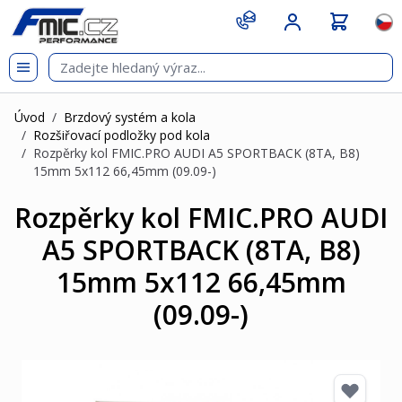
Přejít na obsah
git s
Jazy
Úvod
/
Brzdový systém a kola
/
Rozšiřovací podložky pod kola
/
Rozpěrky kol FMIC.PRO AUDI A5 SPORTBACK (8TA, B8)
15mm 5x112 66,45mm (09.09-)
Rozpěrky kol FMIC.PRO AUDI
A5 SPORTBACK (8TA, B8)
15mm 5x112 66,45mm
(09.09-)