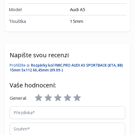
Model
Audi A5
Tloušťka
15mm
Napište svou recenzi
Prohlížíte si:
Rozpěrky kol FMIC.PRO AUDI A5 SPORTBACK (8TA, B8)
15mm 5x112 66,45mm (09.09-)
Vaše hodnocení:
General:
Přezdívka
Souhrn