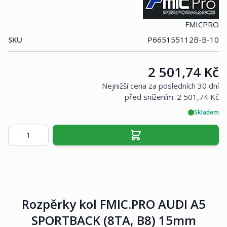
FMICPRO
SKU
P665155112B-B-10
Cena:
2 501,74 Kč
Nejnižší cena za posledních 30 dní
před snížením:
2 501,74 Kč
Skladem
Množství
Rozpěrky kol FMIC.PRO AUDI A5
SPORTBACK (8TA, B8) 15mm