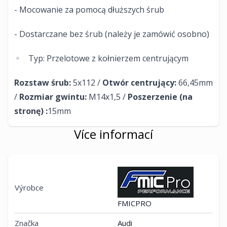
- Mocowanie za pomocą dłuższych śrub
- Dostarczane bez śrub (należy je zamówić osobno)
Typ: Przelotowe z kołnierzem centrującym
Rozstaw śrub:
5x112 /
Otwór centrujący:
66,45mm
/
Rozmiar gwintu:
M14x1,5 /
Poszerzenie (na
stronę) :
15mm​
Více informací
Výrobce
FMICPRO
Značka
Audi