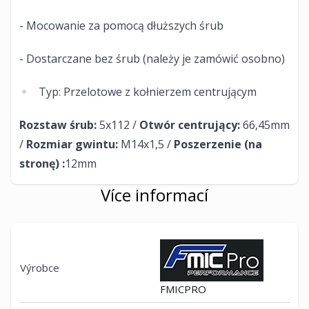
- Mocowanie za pomocą dłuższych śrub
- Dostarczane bez śrub (należy je zamówić osobno)
Typ: Przelotowe z kołnierzem centrującym
Rozstaw śrub:
5x112 /
Otwór centrujący:
66,45mm
/
Rozmiar gwintu:
M14x1,5 /
Poszerzenie (na
stronę) :
12mm​
Více informací
Výrobce
FMICPRO