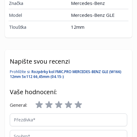
Značka
Mercedes-Benz
Model
Mercedes-Benz GLE
Tloušťka
12mm
Napište svou recenzi
Prohlížíte si:
Rozpěrky kol FMIC.PRO MERCEDES-BENZ GLE (W166)
12mm 5x112 66,45mm (04.15-)
Vaše hodnocení:
General:
Přezdívka
Souhrn