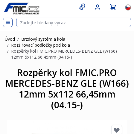
Přejít na obsah
git s
Jazy
Úvod
/
Brzdový systém a kola
/
Rozšiřovací podložky pod kola
/
Rozpěrky kol FMIC.PRO MERCEDES-BENZ GLE (W166)
12mm 5x112 66,45mm (04.15-)
Rozpěrky kol FMIC.PRO
MERCEDES-BENZ GLE (W166)
12mm 5x112 66,45mm
(04.15-)