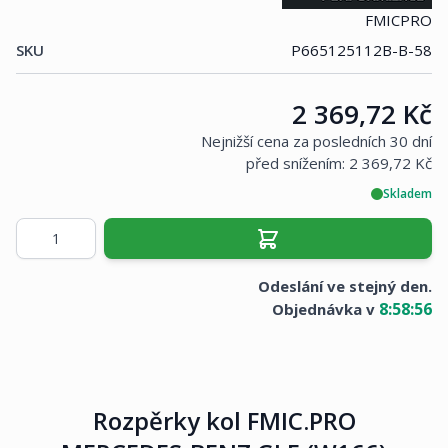
FMICPRO
SKU
P665125112B-B-58
Cena:
2 369,72 Kč
Nejnižší cena za posledních 30 dní
před snížením:
2 369,72 Kč
Skladem
Množství
Odeslání ve stejný den.
8
:
58
:
56
Objednávka v
Rozpěrky kol FMIC.PRO