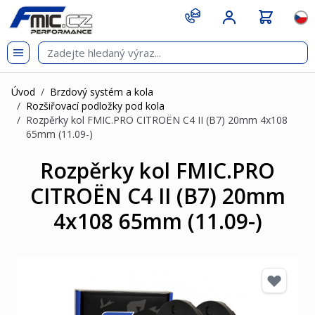
Přejít na obsah
git s
Jazy
Úvod
/
Brzdový systém a kola
/
Rozšiřovací podložky pod kola
/
Rozpěrky kol FMIC.PRO CITROËN C4 II (B7) 20mm 4x108
65mm (11.09-)
Rozpěrky kol FMIC.PRO
CITROËN C4 II (B7) 20mm
4x108 65mm (11.09-)