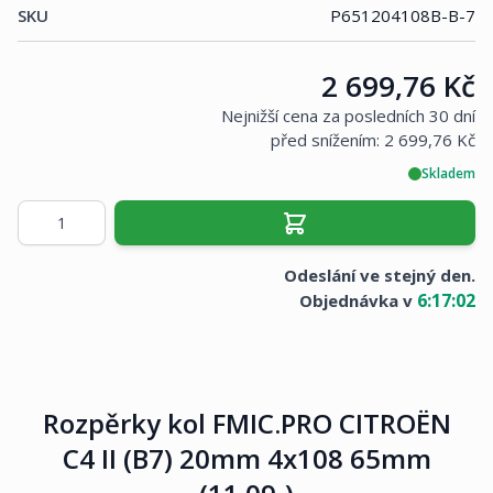
SKU
P651204108B-B-7
Cena:
2 699,76 Kč
Nejnižší cena za posledních 30 dní
před snížením:
2 699,76 Kč
Skladem
Množství
Odeslání ve stejný den.
6
:
17
:
02
Objednávka v
Rozpěrky kol FMIC.PRO CITROËN
C4 II (B7) 20mm 4x108 65mm