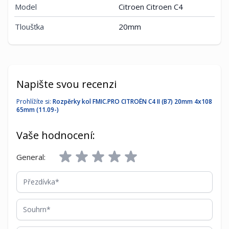
Model
Citroen Citroen C4
Tloušťka
20mm
Napište svou recenzi
Prohlížíte si:
Rozpěrky kol FMIC.PRO CITROËN C4 II (B7) 20mm 4x108
65mm (11.09-)
Vaše hodnocení:
General:
Přezdívka
Souhrn