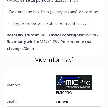
- Mocowanie za pomocą dłuższych śrub
- Dostarczane bez śrub (należy je zamówić osobno)
Typ: Przelotowe z kołnierzem centrującym
Rozstaw śrub:
4x108 /
Otwór centrujący:
65mm /
Rozmiar gwintu:
M12x1,25 /
Poszerzenie (na
stronę) :
20mm​
Více informací
Výrobce
FMICPRO
Značka
Citroen