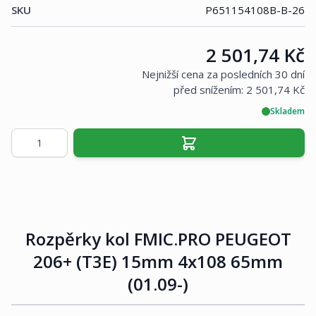
SKU
P651154108B-B-26
Cena:
2 501,74 Kč
Nejnižší cena za posledních 30 dní
před snížením:
2 501,74 Kč
Skladem
Množství
Rozpěrky kol FMIC.PRO PEUGEOT
206+ (T3E) 15mm 4x108 65mm
(01.09-)