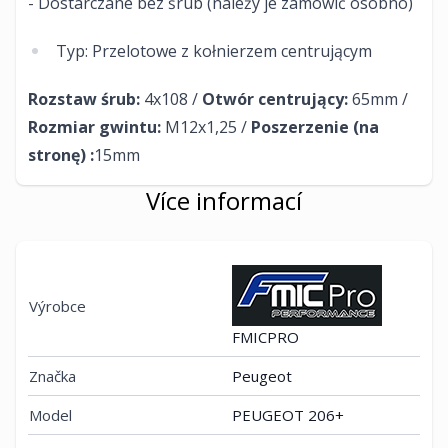
- Dostarczane bez śrub (należy je zamówić osobno)
Typ: Przelotowe z kołnierzem centrującym
Rozstaw śrub:
4x108 /
Otwór centrujący:
65mm /
Rozmiar gwintu:
M12x1,25 /
Poszerzenie (na
stronę) :
15mm​
Více informací
Výrobce
FMICPRO
Značka
Peugeot
Model
PEUGEOT 206+