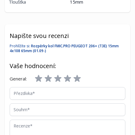
Tloušťka
15mm
Napište svou recenzi
Prohlížíte si:
Rozpěrky kol FMIC.PRO PEUGEOT 206+ (T3E) 15mm
4x108 65mm (01.09-)
Vaše hodnocení:
General:
Přezdívka
Souhrn
Recenze