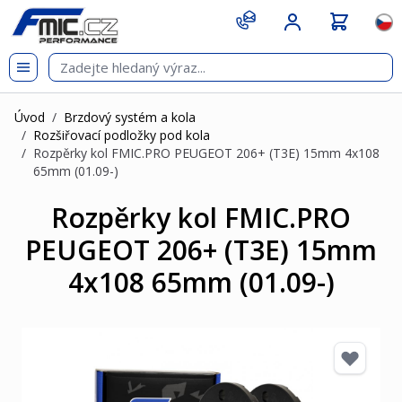
Přejít na obsah
git s
Jazy
Úvod
/
Brzdový systém a kola
/
Rozšiřovací podložky pod kola
/
Rozpěrky kol FMIC.PRO PEUGEOT 206+ (T3E) 15mm 4x108
65mm (01.09-)
Rozpěrky kol FMIC.PRO
PEUGEOT 206+ (T3E) 15mm
4x108 65mm (01.09-)