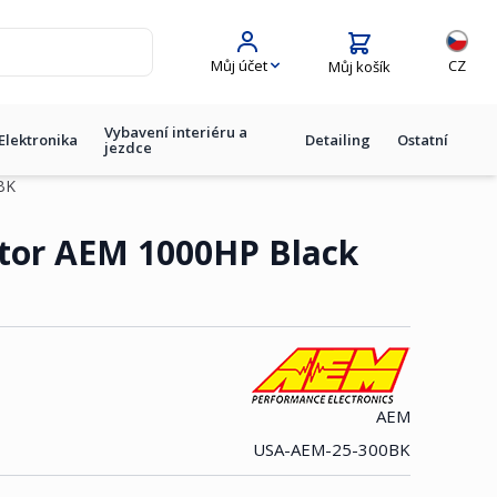
Jazyk
Můj účet
CZ
Můj košík
Vybavení interiéru a
Elektronika
Detailing
Ostatní
jezdce
BK
ator AEM 1000HP Black
AEM
USA-AEM-25-300BK