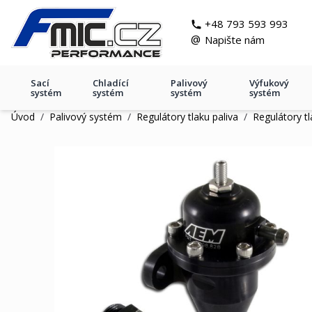
Přejít na obsah
git s
+48 793 593 993
@
Napište nám
Sací
Chladící
Palivový
Výfukový
systém
systém
systém
systém
Úvod
/
Palivový systém
/
Regulátory tlaku paliva
/
Regulátory tl
Fuel pressure regulator AEM