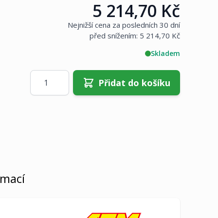
5 214,70 Kč
Cena:
Nejnižší cena za posledních 30 dní
před snížením:
5 214,70 Kč
Skladem
Množství
Přidat do košíku
rmací