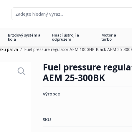
Brzdový systém a
Hnací ústrojí a
Motor a
kola
odpružení
turbo
aku paliva
/
Fuel pressure regulator AEM 1000HP Black AEM 25-300
 1000HP Black AEM 25-300BK
Fuel pressure regul
AEM 25-300BK
Výrobce
SKU