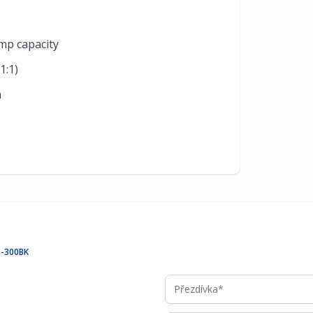
mp capacity
1:1)
n
5-300BK
Přezdívka