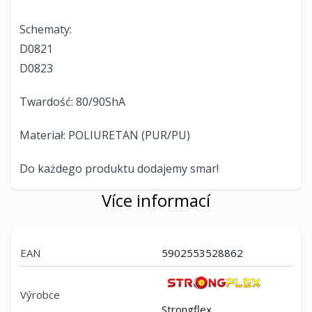
Schematy:
D0821
D0823
Twardość: 80/90ShA
Materiał: POLIURETAN (PUR/PU)
Do każdego produktu dodajemy smar!
Více informací
EAN
5902553528862
Výrobce
Strongflex