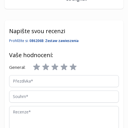
Napište svou recenzi
Prohlížíte si:
086206B: Zestaw zawieszenia
Vaše hodnocení:
General:
Přezdívka
Souhrn
Recenze