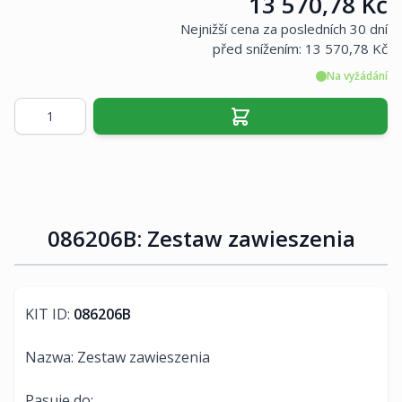
Cena:
13 570,78 Kč
Nejnižší cena za posledních 30 dní
před snížením:
13 570,78 Kč
Na vyžádání
Množství
086206B: Zestaw zawieszenia
KIT ID:
086206B
Nazwa: Zestaw zawieszenia
Pasuje do: