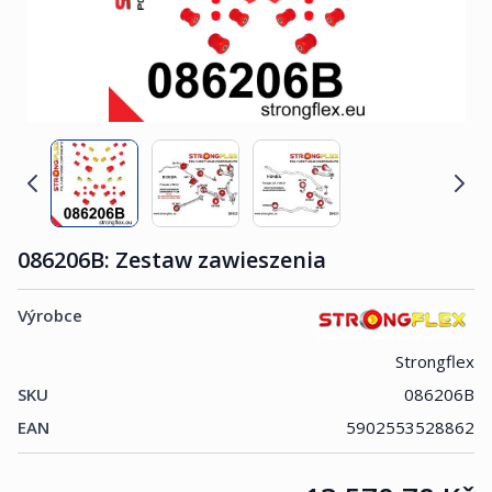
086206B: Zestaw zawieszenia
Výrobce
Strongflex
SKU
086206B
EAN
5902553528862