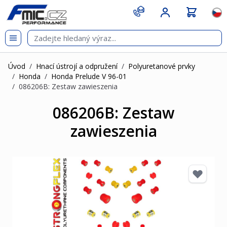
Přejít na obsah
git s
Jazy
Úvod
/
Hnací ústrojí a odpružení
/
Polyuretanové prvky
/
Honda
/
Honda Prelude V 96-01
/
086206B: Zestaw zawieszenia
086206B: Zestaw
zawieszenia