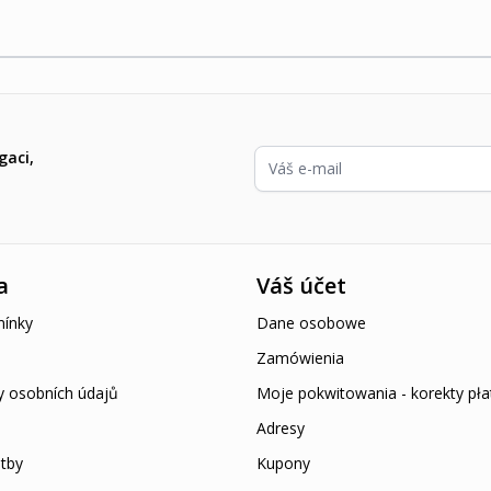
E-mailová adresa
gaci,
a
Váš účet
ínky
Dane osobowe
Zamówienia
y osobních údajů
Moje pokwitowania - korekty pła
Adresy
tby
Kupony