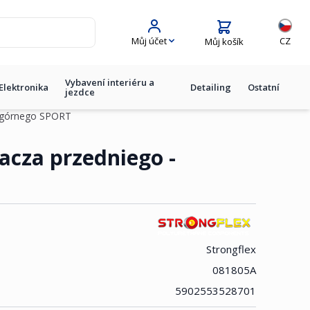
Jazyk
Můj účet
CZ
Můj košík
Vybavení interiéru a
Elektronika
Detailing
Ostatní
jezdce
- górnego SPORT
acza przedniego -
Strongflex
081805A
5902553528701