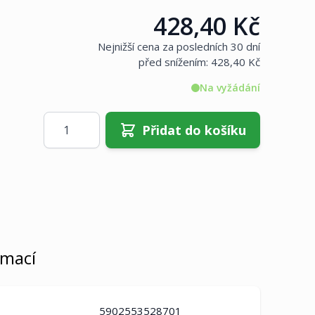
428,40 Kč
Cena:
Nejnižší cena za posledních 30 dní
před snížením:
428,40 Kč
Na vyžádání
Množství
Přidat do košíku
rmací
5902553528701