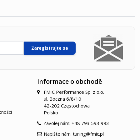
Zaregistrujte se
Informace o obchodě
FMIC Performance Sp. z o.o.
ul. Boczna 6/8/10
42-202 Częstochowa
tności
Polsko
Zavolej nám:
+48 793 593 993
Napište nám:
tuning@fmic.pl