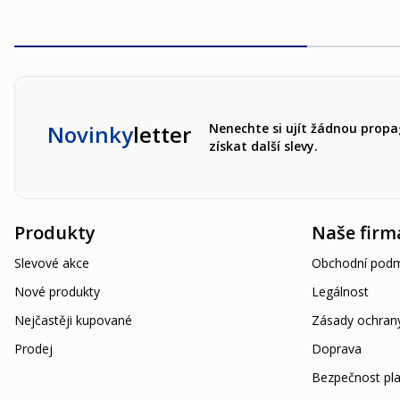
Novinky
letter
Nenechte si ujít žádnou propa
získat další slevy.
Produkty
Naše firm
Slevové akce
Obchodní podm
Nové produkty
Legálnost
Nejčastěji kupované
Zásady ochran
Prodej
Doprava
Bezpečnost pla