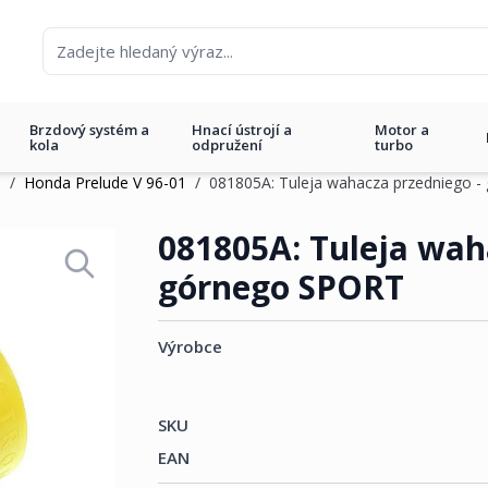
Brzdový systém a
Hnací ústrojí a
Motor a
kola
odpružení
turbo
a
/
Honda Prelude V 96-01
/
081805A: Tuleja wahacza przedniego 
edniego - górnego SPORT
081805A: Tuleja wah
górnego SPORT
Výrobce
SKU
EAN