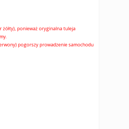
 żółty), ponieważ oryginalna tuleja
my.
 czerwony) pogorszy prowadzenie samochodu