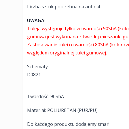
Liczba sztuk potrzebna na auto: 4
UWAGA!
Tuleja występuje tylko w twardości 90ShA (kolor
gumowa jest wykonana z twardej mieszanki gu
Zastosowanie tulei o twardości 80ShA (kolor
względem oryginalnej tulei gumowej.
Schematy:
D0821
Twardość: 90ShA
Materiał: POLIURETAN (PUR/PU)
Do każdego produktu dodajemy smar!