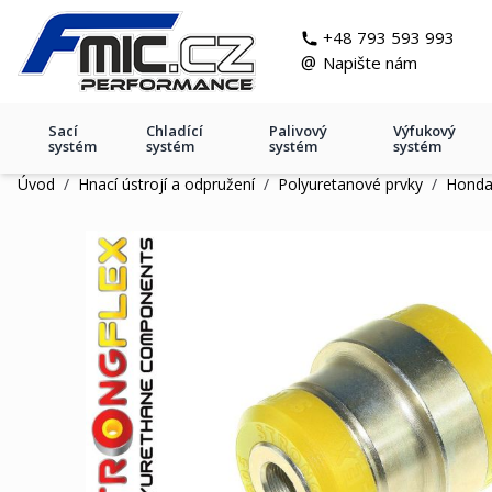
Přejít na obsah
git s
+48 793 593 993
@
Napište nám
Sací
Chladící
Palivový
Výfukový
systém
systém
systém
systém
Úvod
/
Hnací ústrojí a odpružení
/
Polyuretanové prvky
/
Hond
081805A: Tuleja wahacza prz