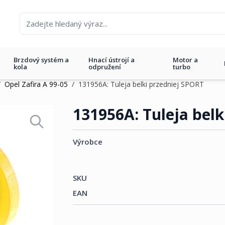
Brzdový systém a
Hnací ústrojí a
Motor a
kola
odpružení
turbo
/
Opel Zafira A 99-05
/
131956A: Tuleja belki przedniej SPORT
ej SPORT
131956A: Tuleja bel
Výrobce
SKU
EAN