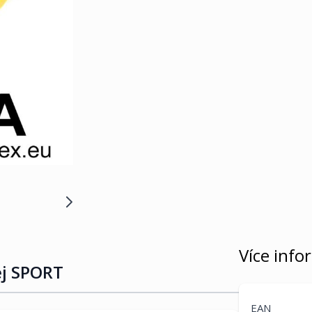
Více info
ej SPORT
EAN