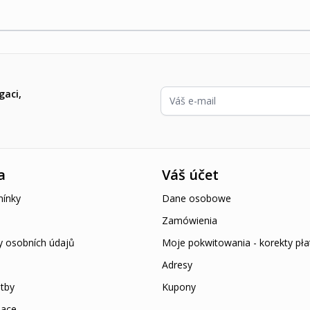
E-mailová adresa
gaci,
a
Váš účet
ínky
Dane osobowe
Zamówienia
y osobních údajů
Moje pokwitowania - korekty pła
Adresy
tby
Kupony
mace