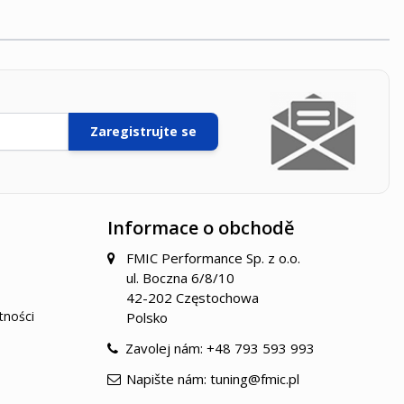
Zaregistrujte se
Informace o obchodě
FMIC Performance Sp. z o.o.
ul. Boczna 6/8/10
42-202 Częstochowa
tności
Polsko
Zavolej nám:
+48 793 593 993
Napište nám:
tuning@fmic.pl