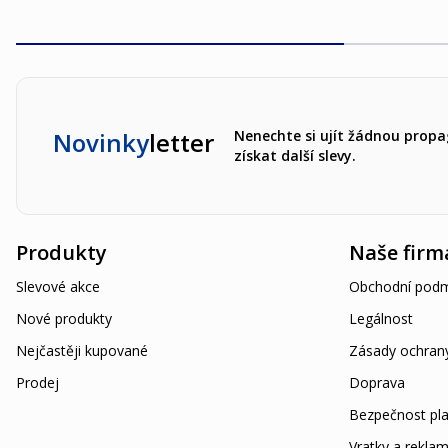
Novinky
letter
Nenechte si ujít žádnou propa
získat další slevy.
Produkty
Naše firm
Slevové akce
Obchodní podm
Nové produkty
Legálnost
Nejčastěji kupované
Zásady ochran
Prodej
Doprava
Bezpečnost pla
Vratky a rekla