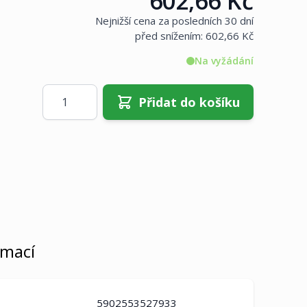
602,66 Kč
Nejnižší cena za posledních 30 dní
před snížením:
602,66 Kč
Na vyžádání
Množství
Přidat do košíku
rmací
5902553527933