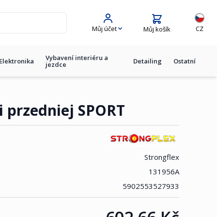
Jazyk
Můj účet
CZ
Můj košík
Vybavení interiéru a
Elektronika
Detailing
Ostatní
jezdce
ki przedniej SPORT
Strongflex
131956A
5902553527933
Cena: