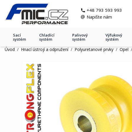
Přejít na obsah
git s
+48 793 593 993
@
Napište nám
Sací
Chladící
Palivový
Výfukový
systém
systém
systém
systém
Úvod
/
Hnací ústrojí a odpružení
/
Polyuretanové prvky
/
Opel
131956A: Tuleja belki przedni