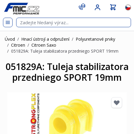
Přejít na obsah
git s
Jazy
Úvod
/
Hnací ústrojí a odpružení
/
Polyuretanové prvky
/
Citroen
/
Citroen Saxo
/
051829A: Tuleja stabilizatora przedniego SPORT 19mm
051829A: Tuleja stabilizatora
przedniego SPORT 19mm