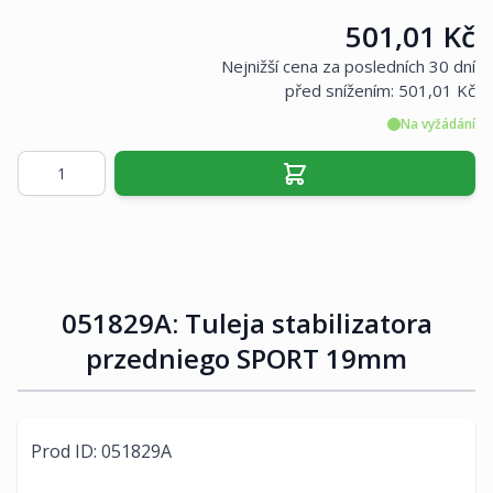
Cena:
501,01 Kč
Nejnižší cena za posledních 30 dní
před snížením:
501,01 Kč
Na vyžádání
Množství
051829A: Tuleja stabilizatora
przedniego SPORT 19mm
Prod ID: 051829A