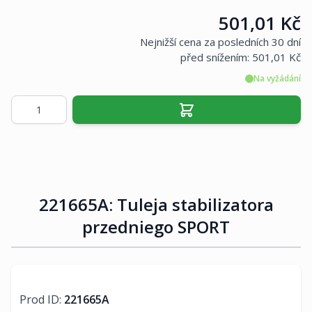
Cena:
501,01 Kč
Nejnižší cena za posledních 30 dní
před snížením:
501,01 Kč
Na vyžádání
Množství
221665A: Tuleja stabilizatora
przedniego SPORT
Prod ID:
221665A