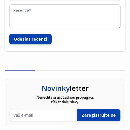
Recenze
Odeslat recenzi
Novinky
letter
Nenechte si ujít žádnou propagaci,
získat další slevy.
E-mailová adresa
Zaregistrujte se