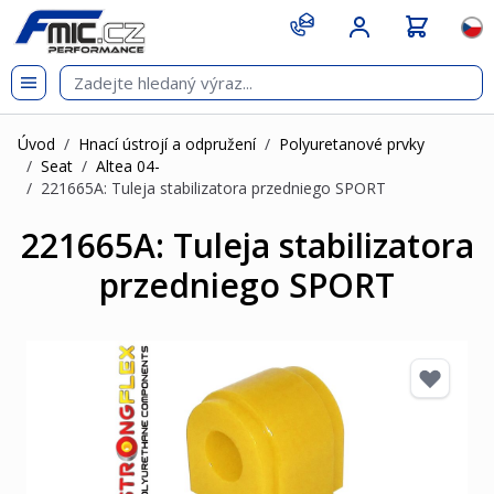
Přejít na obsah
git s
Jazy
Úvod
/
Hnací ústrojí a odpružení
/
Polyuretanové prvky
/
Seat
/
Altea 04-
/
221665A: Tuleja stabilizatora przedniego SPORT
221665A: Tuleja stabilizatora
przedniego SPORT