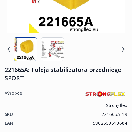
221665A: Tuleja stabilizatora przedniego
SPORT
Výrobce
Strongflex
SKU
221665A_19
EAN
5902553513684