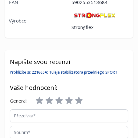
EAN
5902553513684
Výrobce
Strongflex
Napište svou recenzi
Prohlížíte si:
221665A: Tuleja stabilizatora przedniego SPORT
Vaše hodnocení:
General:
Přezdívka
Souhrn