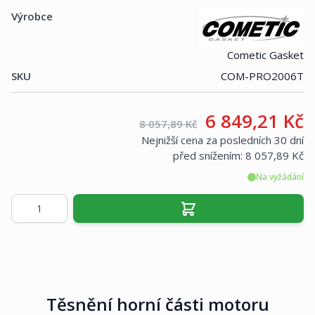
Výrobce
Cometic Gasket
SKU
COM-PRO2006T
Vaše cena:
6 849,21 Kč
Maloobchodní cena:
8 057,89 Kč
Nejnižší cena za posledních 30 dní
před snížením:
8 057,89 Kč
Na vyžádání
Množství
Těsnění horní části motoru