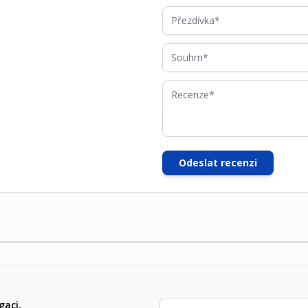
Přezdívka
Souhrn
Recenze
Odeslat recenzi
E-mailová adresa
gaci,