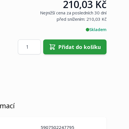
210,03 Kč
Cena:
Nejnižší cena za posledních 30 dní
před snížením:
210,03 Kč
Skladem
Množství
Přidat do košíku
rmací
5907502247795