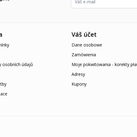
a
Váš účet
ínky
Dane osobowe
Zamówienia
y osobních údajů
Moje pokwitowania - korekty pła
Adresy
tby
Kupony
mace