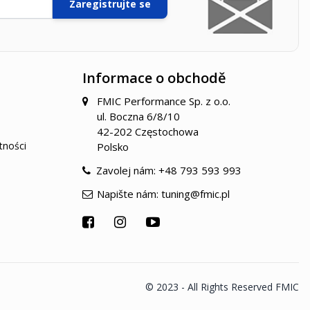
Zaregistrujte se
Informace o obchodě
FMIC Performance Sp. z o.o.
ul. Boczna 6/8/10
42-202 Częstochowa
tności
Polsko
Zavolej nám:
+48 793 593 993
Napište nám:
tuning@fmic.pl
© 2023 - All Rights Reserved FMIC