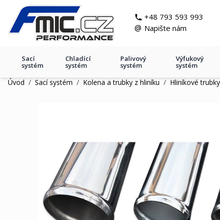
Přejít na obsah
git s
+48 793 593 993
@
Napište nám
Sací
Chladící
Palivový
Výfukový
systém
systém
systém
systém
Úvod
/
Sací systém
/
Kolena a trubky z hliníku
/
Hliníkové trubky
Hliníková trubka 35mm, 30cm