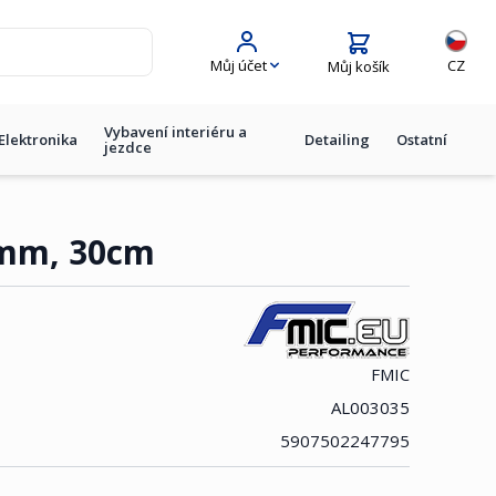
Jazyk
Můj účet
CZ
Můj košík
Vybavení interiéru a
Elektronika
Detailing
Ostatní
jezdce
5mm, 30cm
FMIC
AL003035
5907502247795