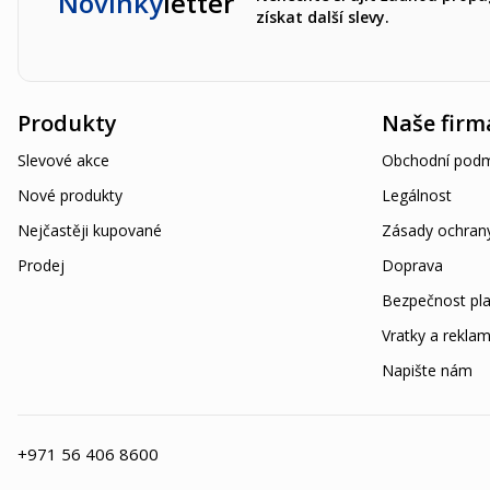
Novinky
letter
získat další slevy.
Produkty
Naše firm
Slevové akce
Obchodní podm
Nové produkty
Legálnost
Nejčastěji kupované
Zásady ochran
Prodej
Doprava
Bezpečnost pla
Vratky a rekla
Napište nám
+971 56 406 8600