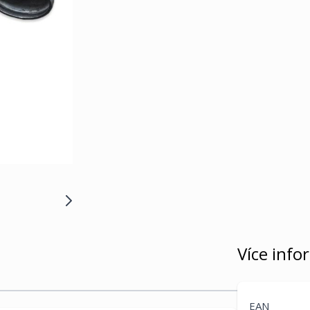
Více info
EAN