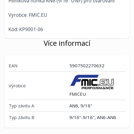
Hliníková fitinka AN6 (9/16" UNF) pro svařování
Výrobce: FMIC.EU
Kód: KP9001-06
Více informací
EAN
5907502270632
Výrobce
FMICEU
Typ závitu A
AN6, 9/16"
Typ závitu B
9/16"-9/16", AN6-AN6