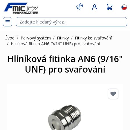
Přejít na obsah
git s
Jazy
Úvod
/
Palivový systém
/
Fitinky
/
Fitinky ke svařování
/
Hliníková fitinka AN6 (9/16" UNF) pro svařování
Hliníková fitinka AN6 (9/16"
UNF) pro svařování