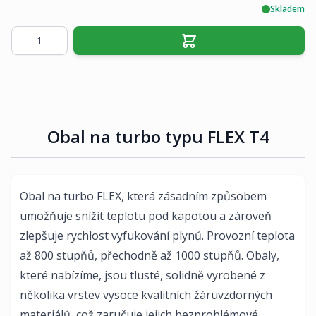
Skladem
Množství
Obal na turbo typu FLEX T4
Obal
na turbo FLEX, která zásadním způsobem
umožňuje snížit teplotu pod kapotou a zároveň
zlepšuje rychlost vyfukování plynů. Provozní teplota
až 800 stupňů, přechodně až 1000 stupňů.
Obal
y,
které nabízíme, jsou tlusté, solidně vyrobené z
několika vrstev vysoce kvalitních žáruvzdorných
materiálů, což zaručuje jejich bezproblémové