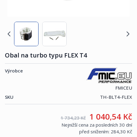
Obal na turbo typu FLEX T4
Výrobce
FMICEU
SKU
TH-BLT4-FLEX
Vaše cena:
1 040,54 Kč
Maloobchodní cena:
1 734,23 Kč
Nejnižší cena za posledních 30 dní
před snížením:
284,30 Kč