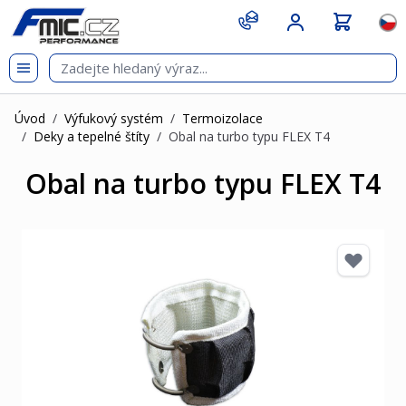
Přejít na obsah
git s
Jazy
Úvod
/
Výfukový systém
/
Termoizolace
/
Deky a tepelné štíty
/
Obal na turbo typu FLEX T4
Obal na turbo typu FLEX T4